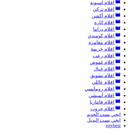
افلام اسيوية
افلام تركي
افلام أكشن
افلام اثارة
افلام دراما
افلام كوميدي
افلام مغامرة
افلام جريمة
افلام رعب
افلام غموض
افلام خيال
افلام تشويق
افلام عائلي
افلام رومانسي
افلام أنميشن
افلام فانتازيا
افلام حروب
ايجي بست الجديد
ايجي بست البديل
egybest