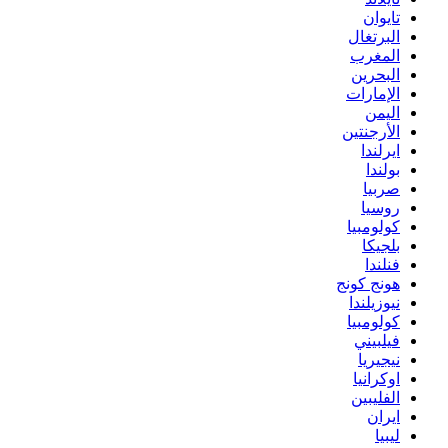
تايوان
البرتغال
المغرب
البحرين
الإمارات
اليمن
الأرجنتين
ايرلندا
بولندا
صربيا
روسيا
كولومبيا
بلجيكا
فنلندا
هونج كونج
نيوزيلندا
كولومبيا
فيلبيني
نيجيريا
اوكرانيا
الفليبين
ايران
ليبيا