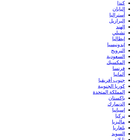
كندا
اليابان
أستراليا
البرازيل
الهند
تشيلي
إيطاليا
إندونيسيا
النرويج
السعودية
المكسيك
فرنسا
ألمانيا
جنوب أفريقيا
كوريا الجنوبية
المملكة المتحدة
باكستان
الدنمارك
إسبانيا
تركيا
ماليزيا
بلغاريا
السويد
تايلاند