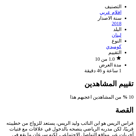
التصنيف
افلام عربي
سنة الاصدار
2018
البلد
لبنان
النوع
كوميدي
التقييم
1.0 من 10
مدة العرض
1 ساعة و 46 دقيقة
تقييم المشاهدين
10
%
من المشاهدين اعجبهم هذا
القصة
فراس الريس هو ابن النائب وليد الريس، يستعد للزواج من خطيبته
قريبًا، لكن مدربه الرياضي ينصحه بالدخول في علاقات مع فتيات
آخريات عبر مواقع التواصل اﻹجتماعي، لكنه سرعان ما يقع في