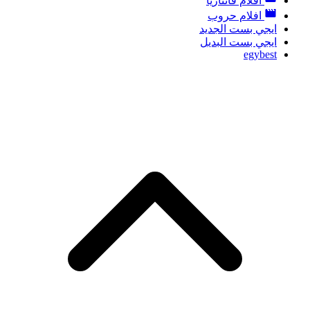
افلام فانتازيا
افلام حروب
ايجي بست الجديد
ايجي بست البديل
egybest