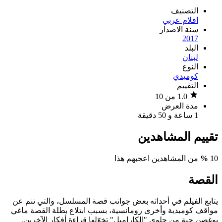
التصنيف
افلام عربي
سنة الاصدار
2017
البلد
لبنان
النوع
كوميدي
التقييم
1.0 من 10
مدة العرض
1 ساعة و 50 دقيقة
تقييم المشاهدين
10
%
من المشاهدين اعجبهم هذا
القصة
يتابع الفيلم في أحداثه بعض جوانب قصة المسلسل، والتي تنم عن
مواقف كوميدية وأخرى رومانسية، بسبب ابتلاع بطلة القصة ماغي
بوغصن حبة من حلوى "الكاراميل" تخوّلها قراءة أفكار الآخرين.