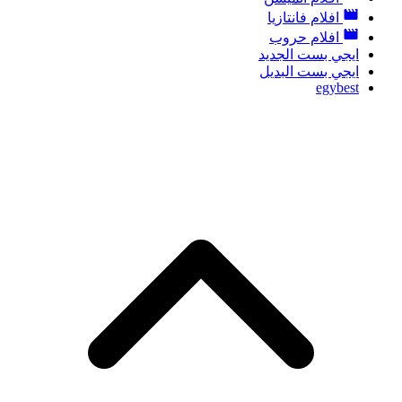
افلام فانتازيا
افلام حروب
ايجي بست الجديد
ايجي بست البديل
egybest