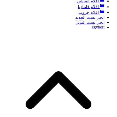
افلام أنميشن
افلام فانتازيا
افلام حروب
ايجي بست الجديد
ايجي بست البديل
egybest