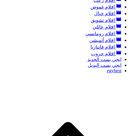
افلام رعب
افلام غموض
افلام خيال
افلام تشويق
افلام عائلي
افلام رومانسي
افلام أنميشن
افلام فانتازيا
افلام حروب
ايجي بست الجديد
ايجي بست البديل
egybest