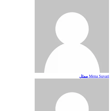
Mena Suvari
ممثل