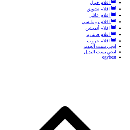
افلام خيال
افلام تشويق
افلام عائلي
افلام رومانسي
افلام أنميشن
افلام فانتازيا
افلام حروب
ايجي بست الجديد
ايجي بست البديل
egybest