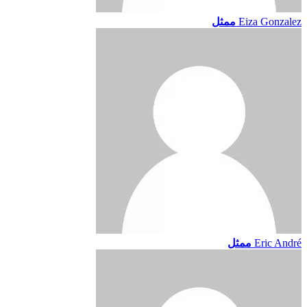
Eiza Gonzalez
ممثل
Eric André
ممثل