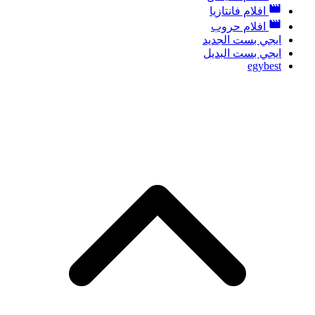
افلام فانتازيا
افلام حروب
ايجي بست الجديد
ايجي بست البديل
egybest