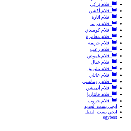
افلام تركي
افلام أكشن
افلام اثارة
افلام دراما
افلام كوميدي
افلام مغامرة
افلام جريمة
افلام رعب
افلام غموض
افلام خيال
افلام تشويق
افلام عائلي
افلام رومانسي
افلام أنميشن
افلام فانتازيا
افلام حروب
ايجي بست الجديد
ايجي بست البديل
egybest