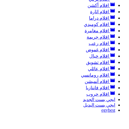
افلام أكشن
افلام اثارة
افلام دراما
افلام كوميدي
افلام مغامرة
افلام جريمة
افلام رعب
افلام غموض
افلام خيال
افلام تشويق
افلام عائلي
افلام رومانسي
افلام أنميشن
افلام فانتازيا
افلام حروب
ايجي بست الجديد
ايجي بست البديل
egybest