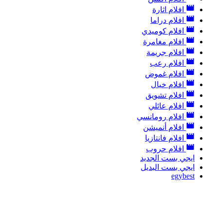
افلام اثارة
افلام دراما
افلام كوميدي
افلام مغامرة
افلام جريمة
افلام رعب
افلام غموض
افلام خيال
افلام تشويق
افلام عائلي
افلام رومانسي
افلام أنميشن
افلام فانتازيا
افلام حروب
ايجي بست الجديد
ايجي بست البديل
egybest