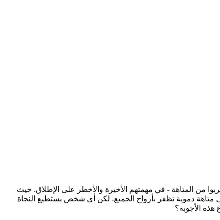
ربوا من المتاهة - في مهمتهم الأخيرة والأخطر على الإطلاق. حيث
لى متاهة دموية تظفر بأرواح الجميع. لكن أي شخص يستطيع النجاة
 هذه الأجوبة؟