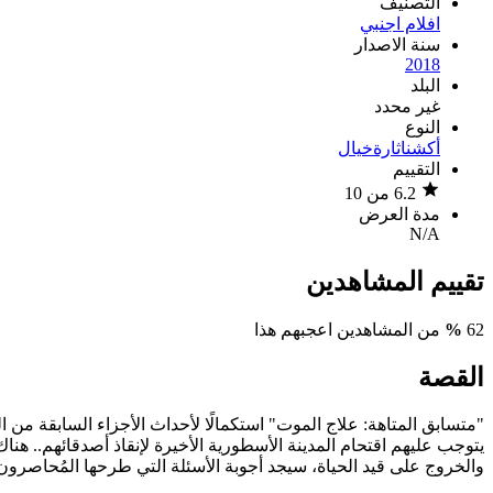
التصنيف
افلام اجنبي
سنة الاصدار
2018
البلد
غير محدد
النوع
أكشن
اثارة
خيال
التقييم
6.2 من 10
مدة العرض
N/A
تقييم المشاهدين
62
%
من المشاهدين اعجبهم هذا
القصة
"متسابق المتاهة: علاج الموت" استكمالًا لأحداث الأجزاء السابقة من 
يتوجب عليهم اقتحام المدينة الأسطورية الأخيرة لإنقاذ أصدقائهم.. ه
والخروج على قيد الحياة، سيجد أجوبة الأسئلة التي طرحها المُحاصرو