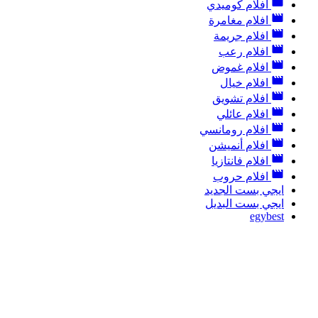
افلام كوميدي
افلام مغامرة
افلام جريمة
افلام رعب
افلام غموض
افلام خيال
افلام تشويق
افلام عائلي
افلام رومانسي
افلام أنميشن
افلام فانتازيا
افلام حروب
ايجي بست الجديد
ايجي بست البديل
egybest