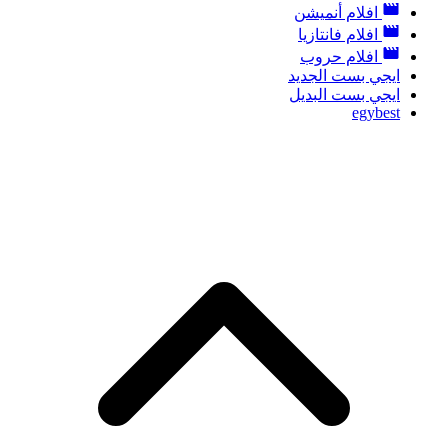
افلام أنميشن
افلام فانتازيا
افلام حروب
ايجي بست الجديد
ايجي بست البديل
egybest