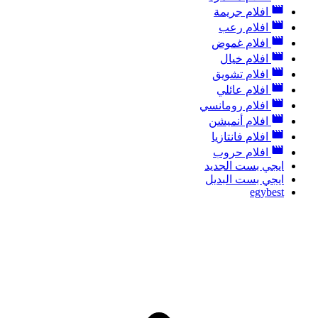
افلام جريمة
افلام رعب
افلام غموض
افلام خيال
افلام تشويق
افلام عائلي
افلام رومانسي
افلام أنميشن
افلام فانتازيا
افلام حروب
ايجي بست الجديد
ايجي بست البديل
egybest