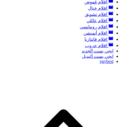
افلام غموض
افلام خيال
افلام تشويق
افلام عائلي
افلام رومانسي
افلام أنميشن
افلام فانتازيا
افلام حروب
ايجي بست الجديد
ايجي بست البديل
egybest