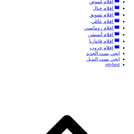
افلام غموض
افلام خيال
افلام تشويق
افلام عائلي
افلام رومانسي
افلام أنميشن
افلام فانتازيا
افلام حروب
ايجي بست الجديد
ايجي بست البديل
egybest