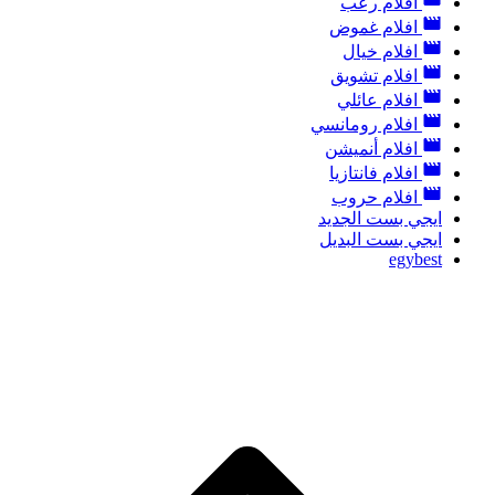
افلام رعب
افلام غموض
افلام خيال
افلام تشويق
افلام عائلي
افلام رومانسي
افلام أنميشن
افلام فانتازيا
افلام حروب
ايجي بست الجديد
ايجي بست البديل
egybest