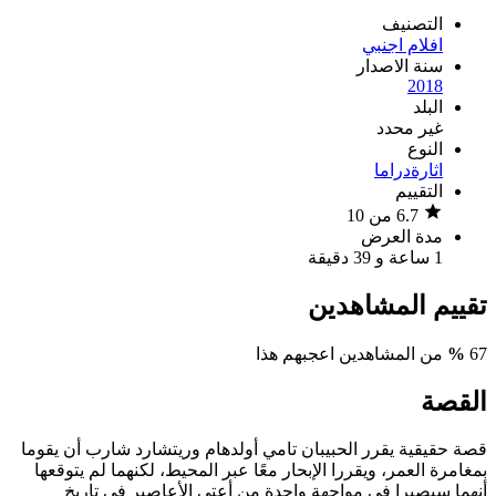
التصنيف
افلام اجنبي
سنة الاصدار
2018
البلد
غير محدد
النوع
اثارة
دراما
التقييم
6.7 من 10
مدة العرض
1 ساعة و 39 دقيقة
تقييم المشاهدين
67
%
من المشاهدين اعجبهم هذا
القصة
قصة حقيقية يقرر الحبيبان تامي أولدهام وريتشارد شارب أن يقوما
بمغامرة العمر، ويقررا اﻹبحار معًا عبر المحيط، لكنهما لم يتوقعها
أنهما سيصيرا في مواجهة واحدة من أعتى اﻷعاصير في تاريخ