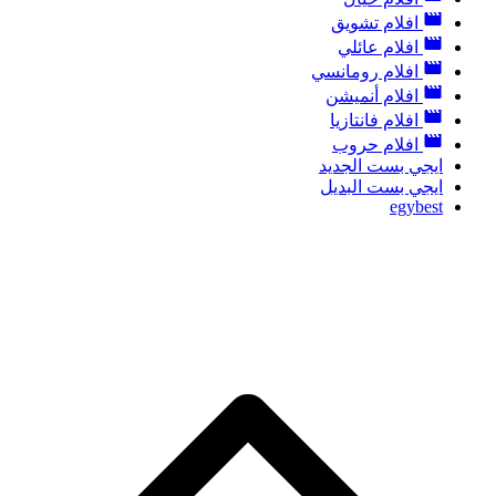
افلام تشويق
افلام عائلي
افلام رومانسي
افلام أنميشن
افلام فانتازيا
افلام حروب
ايجي بست الجديد
ايجي بست البديل
egybest