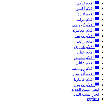
افلام تركي
افلام أكشن
افلام اثارة
افلام دراما
افلام كوميدي
افلام مغامرة
افلام جريمة
افلام رعب
افلام غموض
افلام خيال
افلام تشويق
افلام عائلي
افلام رومانسي
افلام أنميشن
افلام فانتازيا
افلام حروب
ايجي بست الجديد
ايجي بست البديل
egybest