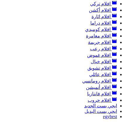
افلام تركي
افلام أكشن
افلام اثارة
افلام دراما
افلام كوميدي
افلام مغامرة
افلام جريمة
افلام رعب
افلام غموض
افلام خيال
افلام تشويق
افلام عائلي
افلام رومانسي
افلام أنميشن
افلام فانتازيا
افلام حروب
ايجي بست الجديد
ايجي بست البديل
egybest