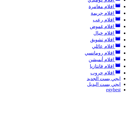
افلام مغامرة
افلام جريمة
افلام رعب
افلام غموض
افلام خيال
افلام تشويق
افلام عائلي
افلام رومانسي
افلام أنميشن
افلام فانتازيا
افلام حروب
ايجي بست الجديد
ايجي بست البديل
egybest