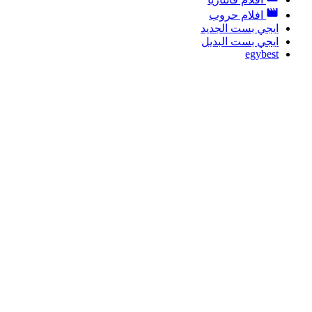
افلام حروب
ايجي بست الجديد
ايجي بست البديل
egybest