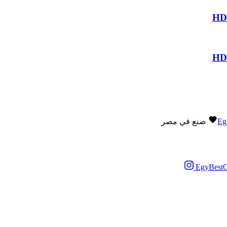
Eg
صنع في مصر
EgyBestO