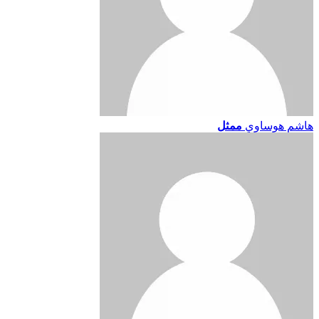
هاشم هوساوي
ممثل