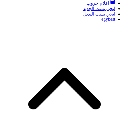
افلام حروب
ايجي بست الجديد
ايجي بست البديل
egybest