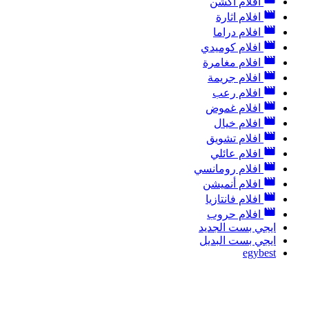
افلام أكشن
افلام اثارة
افلام دراما
افلام كوميدي
افلام مغامرة
افلام جريمة
افلام رعب
افلام غموض
افلام خيال
افلام تشويق
افلام عائلي
افلام رومانسي
افلام أنميشن
افلام فانتازيا
افلام حروب
ايجي بست الجديد
ايجي بست البديل
egybest