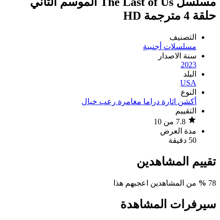
مسلسل The Last of Us الموسم الثاني
حلقة 4 مترجمة HD
التصنيف
مسلسلات أجنبية
سنة الاصدار
2023
البلد
USA
النوع
أكشن
اثارة
دراما
مغامرة
رعب
خيال
التقييم
7.8 من 10
مدة العرض
50 دقيقة
تقييم المشاهدين
78
%
من المشاهدين اعجبهم هذا
سيرفرات المشاهدة