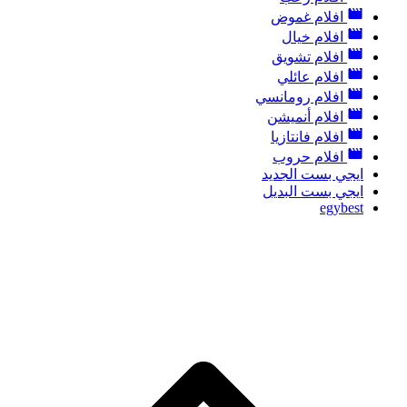
افلام غموض
افلام خيال
افلام تشويق
افلام عائلي
افلام رومانسي
افلام أنميشن
افلام فانتازيا
افلام حروب
ايجي بست الجديد
ايجي بست البديل
egybest