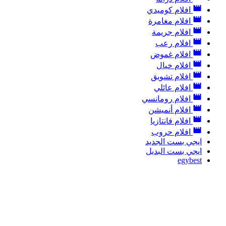
افلام كوميدي
افلام مغامرة
افلام جريمة
افلام رعب
افلام غموض
افلام خيال
افلام تشويق
افلام عائلي
افلام رومانسي
افلام أنميشن
افلام فانتازيا
افلام حروب
ايجي بست الجديد
ايجي بست البديل
egybest