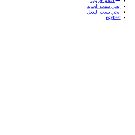
افلام حروب
ايجي بست الجديد
ايجي بست البديل
egybest