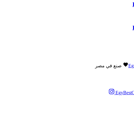
Eg
صنع في مصر
EgyBestO