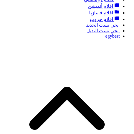
افلام أنميشن
افلام فانتازيا
افلام حروب
ايجي بست الجديد
ايجي بست البديل
egybest