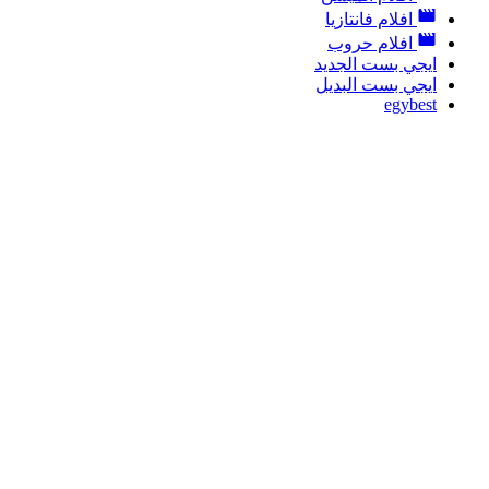
افلام فانتازيا
افلام حروب
ايجي بست الجديد
ايجي بست البديل
egybest