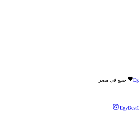
Eg
صنع في مصر
EgyBestO