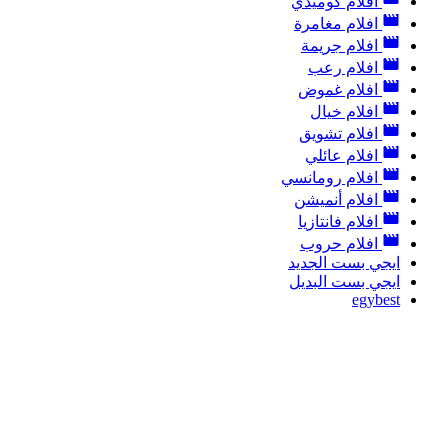
افلام كوميدي
افلام مغامرة
افلام جريمة
افلام رعب
افلام غموض
افلام خيال
افلام تشويق
افلام عائلي
افلام رومانسي
افلام أنميشن
افلام فانتازيا
افلام حروب
ايجي بست الجديد
ايجي بست البديل
egybest