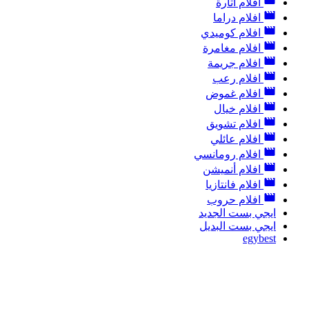
افلام اثارة
افلام دراما
افلام كوميدي
افلام مغامرة
افلام جريمة
افلام رعب
افلام غموض
افلام خيال
افلام تشويق
افلام عائلي
افلام رومانسي
افلام أنميشن
افلام فانتازيا
افلام حروب
ايجي بست الجديد
ايجي بست البديل
egybest