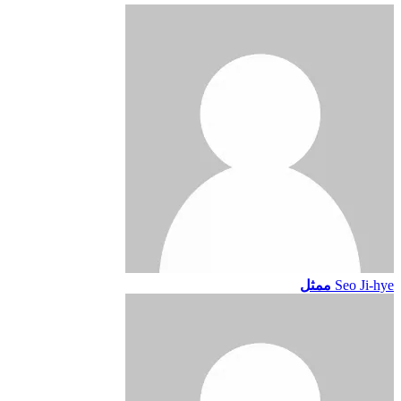
Seo Ji-hye
ممثل