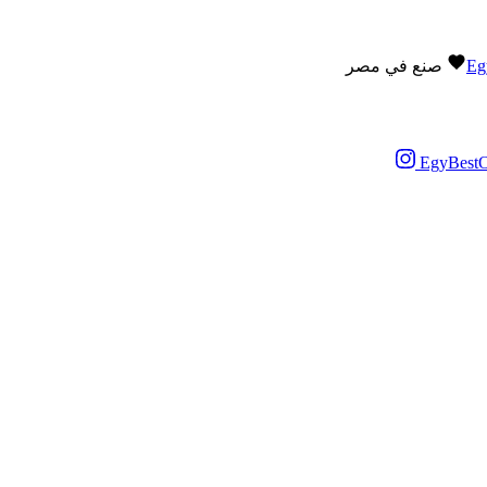
Eg
صنع في مصر
EgyBestO