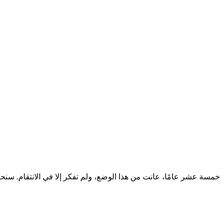
سة عشر عامًا، عانت من هذا الوضع، ولم تفكر إلا في الانتقام. سنح