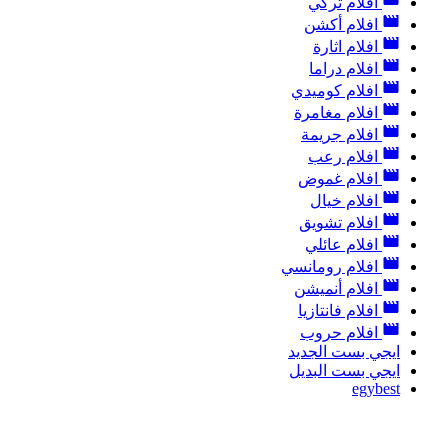
افلام تركي
افلام أكشن
افلام اثارة
افلام دراما
افلام كوميدي
افلام مغامرة
افلام جريمة
افلام رعب
افلام غموض
افلام خيال
افلام تشويق
افلام عائلي
افلام رومانسي
افلام أنميشن
افلام فانتازيا
افلام حروب
ايجي بست الجديد
ايجي بست البديل
egybest