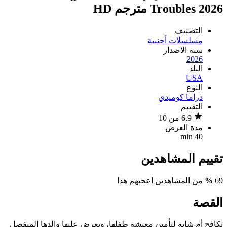
Troubles 2026 مترجم HD
التصنيف
مسلسلات أجنبية
سنة الاصدار
2026
البلد
USA
النوع
دراما
كوميدي
التقييم
6.9 من 10
مدة العرض
40 min
تقييم المشاهدين
69
%
من المشاهدين اعجبهم هذا
القصة
تكافح أم شابة لتأمين معيشة طفلها، ويعرض عليها والدها المنفصل