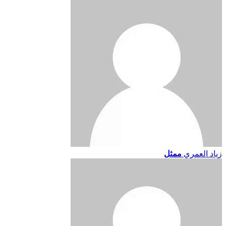
زياد العمري
ممثل