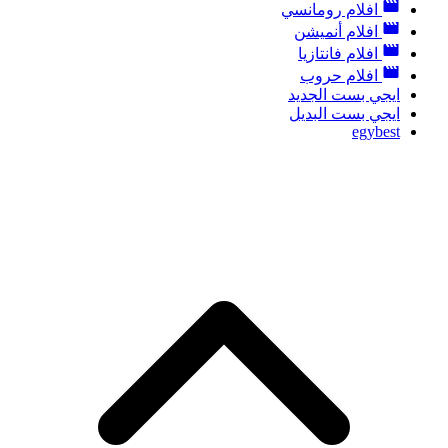
افلام رومانسي
افلام أنميشن
افلام فانتازيا
افلام حروب
ايجي بست الجديد
ايجي بست البديل
egybest