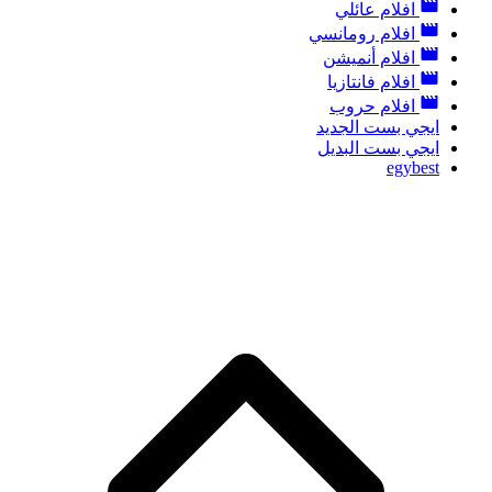
افلام عائلي
افلام رومانسي
افلام أنميشن
افلام فانتازيا
افلام حروب
ايجي بست الجديد
ايجي بست البديل
egybest