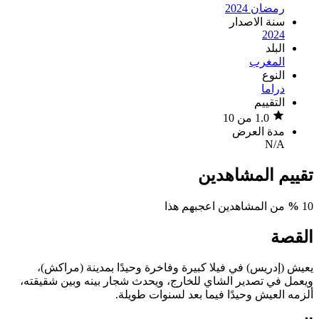
رمضان 2024
سنة الاصدار
2024
البلد
المغرب
النوع
دراما
التقييم
1.0 من 10
مدة العرض
N/A
تقييم المشاهدين
10
%
من المشاهدين اعجبهم هذا
القصة
يعيش (إدريس) في فيلا كبيرة وفاخرة وحيدًا بمدينة (مراكش)،
ويعمل في تصدير الشاي للخارج، ويحدث شجار بينه وبين شقيقته،
ألزمه العيش وحيدًا فيما بعد لسنوات طويلة.