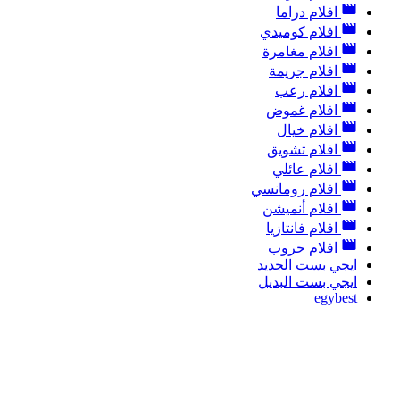
افلام دراما
افلام كوميدي
افلام مغامرة
افلام جريمة
افلام رعب
افلام غموض
افلام خيال
افلام تشويق
افلام عائلي
افلام رومانسي
افلام أنميشن
افلام فانتازيا
افلام حروب
ايجي بست الجديد
ايجي بست البديل
egybest