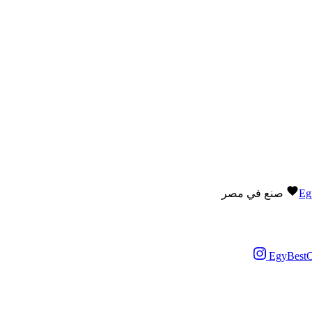
Eg
صنع في مصر
EgyBestO