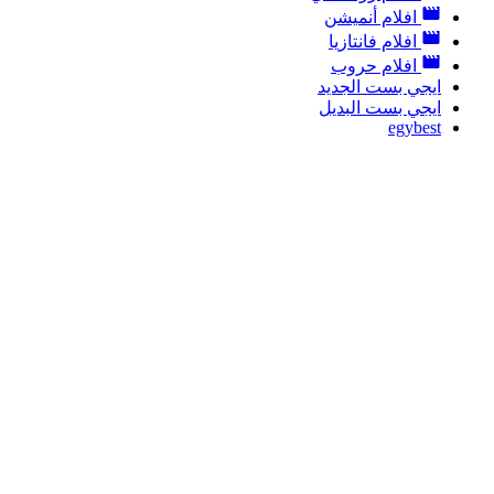
افلام أنميشن
افلام فانتازيا
افلام حروب
ايجي بست الجديد
ايجي بست البديل
egybest