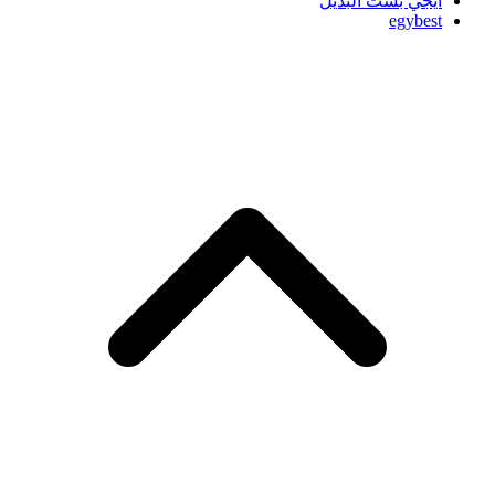
ايجي بست البديل
egybest