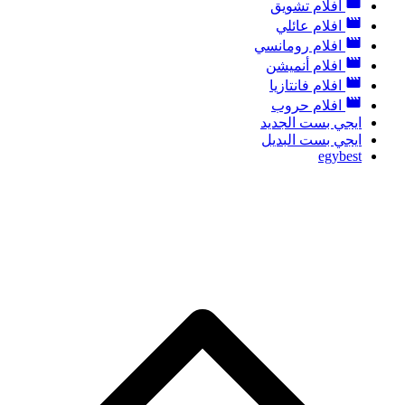
افلام تشويق
افلام عائلي
افلام رومانسي
افلام أنميشن
افلام فانتازيا
افلام حروب
ايجي بست الجديد
ايجي بست البديل
egybest