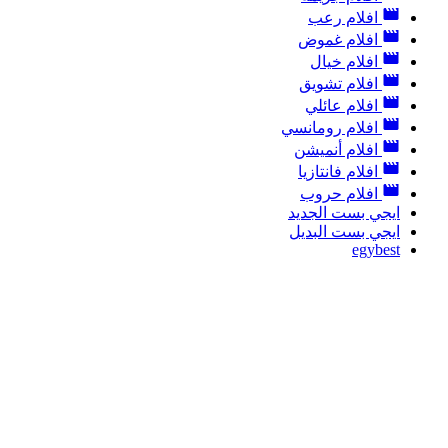
افلام رعب
افلام غموض
افلام خيال
افلام تشويق
افلام عائلي
افلام رومانسي
افلام أنميشن
افلام فانتازيا
افلام حروب
ايجي بست الجديد
ايجي بست البديل
egybest