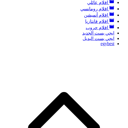
افلام عائلي
افلام رومانسي
افلام أنميشن
افلام فانتازيا
افلام حروب
ايجي بست الجديد
ايجي بست البديل
egybest