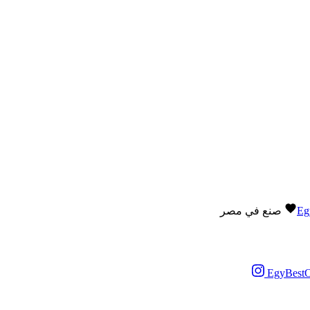
Eg
صنع في مصر
EgyBestO