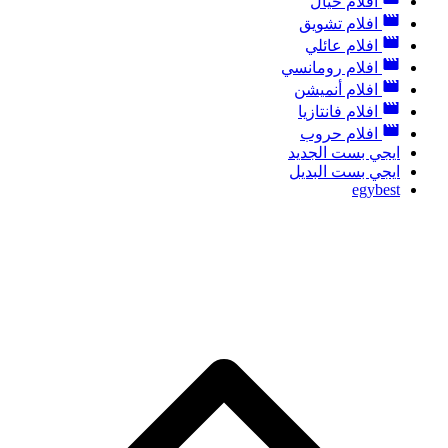
افلام خيال
افلام تشويق
افلام عائلي
افلام رومانسي
افلام أنميشن
افلام فانتازيا
افلام حروب
ايجي بست الجديد
ايجي بست البديل
egybest