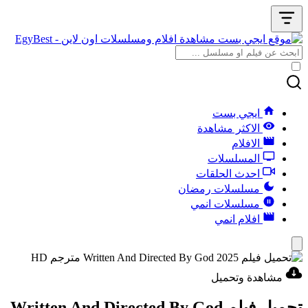
ايجي بست
الاكثر مشاهدة
الافلام
المسلسلات
احدث الحلقات
مسلسلات رمضان
مسلسلات انمي
افلام انمي
مشاهدة وتحميل
تحميل فيلم Written And Directed By God