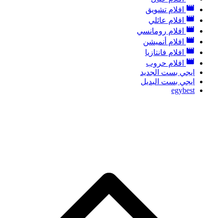
افلام تشويق
افلام عائلي
افلام رومانسي
افلام أنميشن
افلام فانتازيا
افلام حروب
ايجي بست الجديد
ايجي بست البديل
egybest