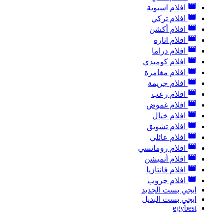
افلام اسيوية
افلام تركي
افلام أكشن
افلام اثارة
افلام دراما
افلام كوميدي
افلام مغامرة
افلام جريمة
افلام رعب
افلام غموض
افلام خيال
افلام تشويق
افلام عائلي
افلام رومانسي
افلام أنميشن
افلام فانتازيا
افلام حروب
ايجي بست الجديد
ايجي بست البديل
egybest