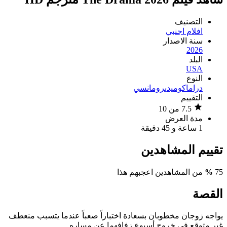
التصنيف
افلام اجنبي
سنة الاصدار
2026
البلد
USA
النوع
دراما
كوميدي
رومانسي
التقييم
7.5 من 10
مدة العرض
1 ساعة و 45 دقيقة
تقييم المشاهدين
75
%
من المشاهدين اعجبهم هذا
القصة
يواجه زوجان مخطوبان بسعادة اختباراً صعباً عندما يتسبب منعطف
غير متوقع في خروج أسبوع زفافهما عن مساره.