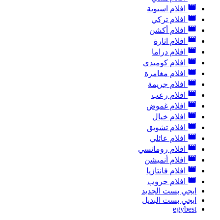
افلام اسيوية
افلام تركي
افلام أكشن
افلام اثارة
افلام دراما
افلام كوميدي
افلام مغامرة
افلام جريمة
افلام رعب
افلام غموض
افلام خيال
افلام تشويق
افلام عائلي
افلام رومانسي
افلام أنميشن
افلام فانتازيا
افلام حروب
ايجي بست الجديد
ايجي بست البديل
egybest