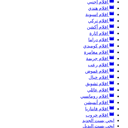
افلام أجنبي
افلام هندي
افلام اسيوية
افلام تركي
افلام أكشن
افلام اثارة
افلام دراما
افلام كوميدي
افلام مغامرة
افلام جريمة
افلام رعب
افلام غموض
افلام خيال
افلام تشويق
افلام عائلي
افلام رومانسي
افلام أنميشن
افلام فانتازيا
افلام حروب
ايجي بست الجديد
ايجي بست البديل