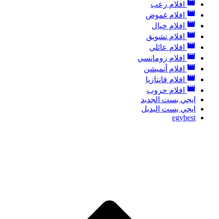
افلام رعب
افلام غموض
افلام خيال
افلام تشويق
افلام عائلي
افلام رومانسي
افلام أنميشن
افلام فانتازيا
افلام حروب
ايجي بست الجديد
ايجي بست البديل
egybest