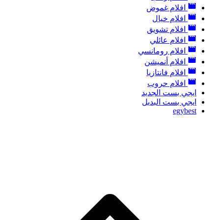
افلام غموض
افلام خيال
افلام تشويق
افلام عائلي
افلام رومانسي
افلام أنميشن
افلام فانتازيا
افلام حروب
ايجي بست الجديد
ايجي بست البديل
egybest