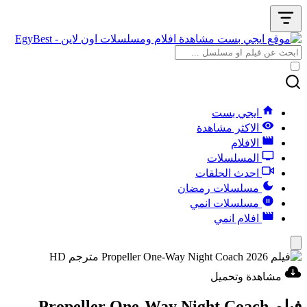
ايجي بست
الاكثر مشاهدة
الافلام
المسلسلات
احدث الحلقات
مسلسلات رمضان
مسلسلات انمي
افلام انمي
مشاهدة وتحميل
فيلم Propeller One-Way Night Coach