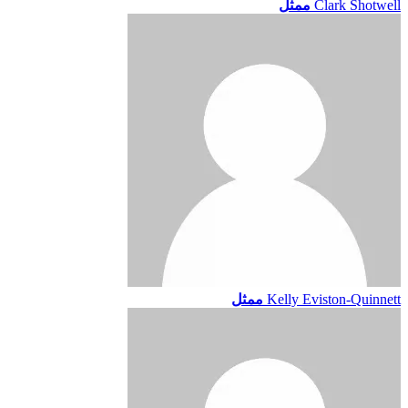
Clark Shotwell
ممثل
Kelly Eviston-Quinnett
ممثل