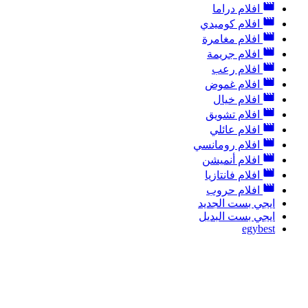
افلام دراما
افلام كوميدي
افلام مغامرة
افلام جريمة
افلام رعب
افلام غموض
افلام خيال
افلام تشويق
افلام عائلي
افلام رومانسي
افلام أنميشن
افلام فانتازيا
افلام حروب
ايجي بست الجديد
ايجي بست البديل
egybest