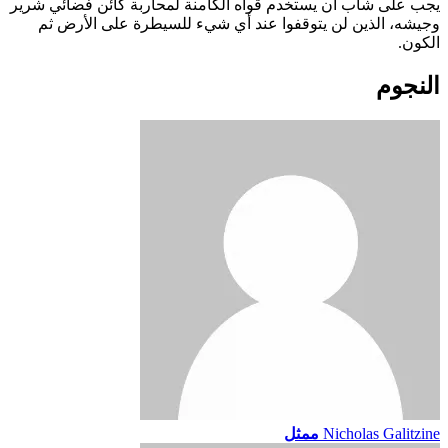
يجب على شاب أن يستخدم قواه الكامنة لمحاربة كائن فضائي شرير
وجيشه، الذين لن يتوقفوا عند أي شيء للسيطرة على الأرض ثم
الكون.
النجوم
Nicholas Galitzine
ممثل