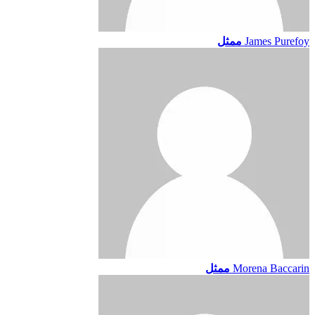
James Purefoy
ممثل
Morena Baccarin
ممثل