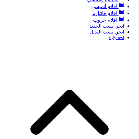
افلام أنميشن
افلام فانتازيا
افلام حروب
ايجي بست الجديد
ايجي بست البديل
egybest